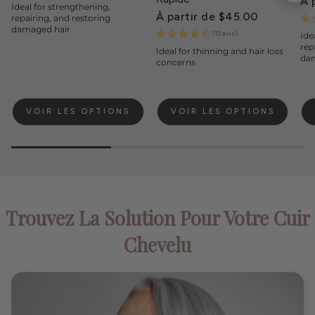
Pr
À 
Ideal for strengthening,
ha
Prix
À partir de $45.00
repairing, and restoring
habituel
damaged hair
(15 avis)
Ide
rep
Ideal for thinning and hair loss
da
concerns
VOIR LES OPTIONS
VOIR LES OPTIONS
Trouvez La Solution Pour Votre Cuir
Chevelu