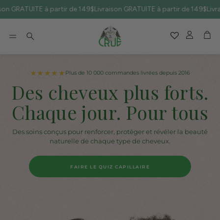
 GRATUITE à partir de 149$
Livraison GRATUITE à partir de 149$
Livraiso
Compte
Pan
Rechercher
★★★★★
★★★★★
Plus de 10 000 commandes livrées depuis 2016
Une formule pensée pour tous
Des cheveux plus forts.
Une routine simple.
Chaque jour. Pour tous
Des résultats visibles.
Des soins conçus pour renforcer, protéger et révéler la beauté
Des gestes faciles à intégrer au quotidien pour des cheveux
plus sains, plus résistants et visiblement revitalisés.
naturelle de chaque type de cheveux.
ACHETER LES MEILLEURS VENDEURS
FAIRE LE QUIZ CAPILLAIRE