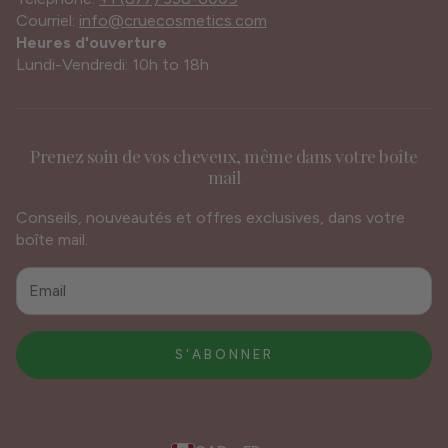
FAQ
Courriel:
info@cruecosmetics.com
Heures d'ouverture
Nous joindre
Lundi-Vendredi: 10h to 18h
Distributeurs
De gros
Prenez soin de vos cheveux, même dans votre boîte
Termes et conditions
mail
Politique de confidentialité
Conseils, nouveautés et offres exclusives, dans votre
Politique de remboursement
boîte mail.
S'ABONNER