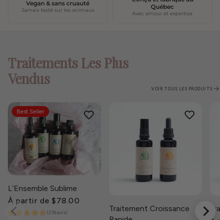
Vegan & sans cruauté
Québec
Jamais testé sur les animaux
Avec amour et expertise
Traitements Les Plus
Vendus
VOIR TOUS LES PRODUITS
Best Seller
L’Ensemble Sublime
Prix
À partir de $78.00
Traitement Croissance
Tr
habituel
(218 avis)
Rapide